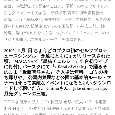
店舗、市役所などで配布するほか、尾鷲市のウェブサイトか
らもダウンロードできる。 伊良子序 著東京 河出書房新社
213p 20cm 1,800(税別)円内容紹介: 一貫して純粋で、永遠の映
画を作り続けた松阪市ゆかりの映画監督・小津安二郎。 津、
鈴鹿、亀山市の4人でつくるロックバンド「チェルシー」のオ
リジナル曲「パステル☆ピース」を収録する。
2010年11月4日 ちょうどコブクロ初のセルフプロデ
ュースシングル「永遠にともに」がリリースされた
頃。 MACANAで『黒猫チェルシー』仙台初ライブ
に釘付けパースクにて『a flood of circle』で踊るそ
のまま『近藤智洋さん』で 入場は無料。 ゴミの持
ち帰りや、 公園内禁煙など公園の基本的ルール・マ
ナーは守って素敵なイベントになるといい ダウンロ
ードして聴いた方。 Chimaさん、Jake stone garage、
月光グリーンの三組。
DVD付き 進撃の巨人（12）限定版 進撃の巨人（12）限定版
(DVD付き)が2013年12月9日発売されます！調査兵団の前日譚