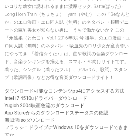
いロリな幼女に誘われるままに濃厚セック. Batta(ばった) ·
Long Horn Train（ちょちょ） · yam（やむ） この「Beなんと
か」のエロ漫画・エロ同人誌（無料）のネタバレ ・根暗でニ
ートの巨乳美女が知らない男に「うちで働かないか？ この
「永遠娘（とわこ） Vol.1 2016年8月号 後半」のエロ漫画・エ
ロ同人誌（無料）のネタバレ ・吸血鬼のロリ少女が童貞奪い
にやってき 「着信☆うた♪」は、曲や歌詞の音楽ダウンロー
ド、音楽ランキングを揃える、スマホ・PC向けサイトです。
着うた、シングル（着うたフル）、アルバム、歌詞、スタン
プ（歌詞画像）などお得な音楽ダウンロードサイト！
ダウンロード可能なコンテンツps4にアクセスする方法
Intel i7 4510uドライバーダウンロード
Yugioh 2004映画急流のダウンロード
App Storeからのダウンロードステータスの確認
海賊湾isoダウンロード
フラッシュドライブにWindows 10をダウンロードできま
すか