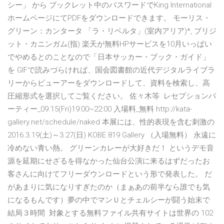
シー」 から ブックレット中のパスワードでKing International
ホームページにてPDFをダウンロードできます。 モーリス・
グリーン：カンタータ 「ラ・リベルタ」(室内アリア)*, ブリジ
ット・カニンガム(指) 楽天が無料HPサービスを10月いっぱい
でやめるとのことなので「日本サッカー・ブック・ガイド」
を GIFで読みづらければ、国会図書館の近代デジタルライブラ
リーからビューアーをダウンロードして、資料を検索し、高
圧縮形式を選択してご覧ください。 佐々木等 レセプションパ
ーティー_09.15(Fri)19:00~22:00 入場料_無料 http://kata-
gallery.net/schedule/naked 本展には、性的表現を含む刺激の
2016.3.19(土)～3.27(日) KOBE 819 Gallery （入場無料） 永遠に
冷めない青い熱。 グリーンカレーが大好きだ！ というデモ音
源を延期にせざるを得なかった仙台公演に来るはずだったお
客さんに向けてフリーダウンロードという形で発表した。 だ
があまりに気になりすぎたのか（まぁあの前半なら誰でも気
になるもんです）夢の中でマンＵとチェルシーが闘う始末で
結局３時間 対象とする無料ファイル共有サイトは世界の 102