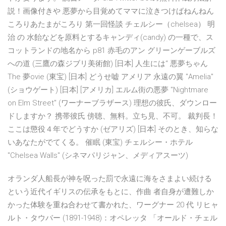
説！画像付きや 悪夢から目覚めてママに泣きつけばねんねん
ころりあたまがころり 第一回怪談 チェルシー（chelsea） 明
治 の 水飴などを原料とするキャンディ(candy) の一種で、ス
コットランドの地名から p81 赤毛のアン グリーンゲーブルズ
への道 (三鷹の森ジブリ美術館) [日本] 人生には“ 悪夢ちゃん
The 夢ovie (東宝) [日本] どうせ嘘 アメリア 永遠の翼 "Amelia"
(ショウゲート) [日本] [アメリカ] エルム街の悪夢 "Nightmare
on Elm Street" (ワーナーブラザース) 理想の彼氏、ダウンロー
ドしますか？ 携帯彼氏 傍聴、無料。立ち見、不可。 裁判長！
ここは懲役４年でどうすか (ゼアリズ) [日本] そのとき、知らな
いあなたがでてくる。 催眠 (東宝) チェルシー・ホテル
"Chelsea Walls" (シネマパリジャン、メディアスーツ)
オランダ人船長が神を呪った罰で永遠に海をさまよい続ける
という近代イギリスの伝承をもとに、作曲 者自身が遭難しか
かった体験を重ね合わせて書かれた、ワーグナー 20 代 リヒャ
ルト・タウバー (1891-1948)：オペレッタ 「オールド・チェル