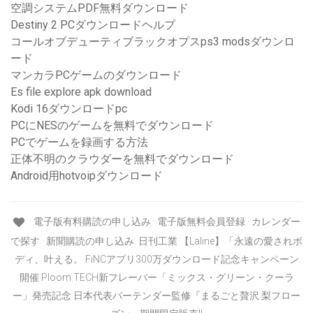
空調システムPDF無料ダウンロード
Destiny 2 PCダウンロードヘルプ
コールオブデューティブラックオプスps3 modsダウンロ
ード
マンカラPCゲームのダウンロード
Es file explore apk download
Kodi 16ダウンロードpc
PCにNESのゲームを無料でダウンロード
PCでゲームを録画する方法
正体不明のクラウダーを無料でダウンロード
Android用hotvoipダウンロード
電子版有料購読の申し込み · 電子版無料会員登録 · カレンダー
で探す · 新聞購読の申し込み. 日刊工業 【Laline】「永遠の愛されボ
ディ、叶える。 FiNCアプリ300万ダウンロード記念キャンペーン
開催 Ploom TECH新フレーバー「ミックス・グリーン・クーラ
ー」発売記念 日本代表バーテンダー監修『まるごと贅沢 梨フロー