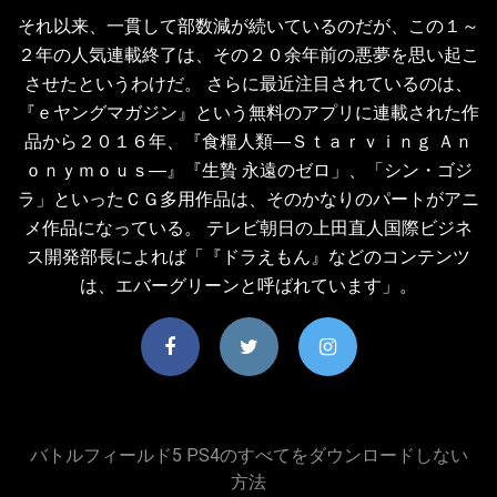
それ以来、一貫して部数減が続いているのだが、この１～
２年の人気連載終了は、その２０余年前の悪夢を思い起こ
させたというわけだ。 さらに最近注目されているのは、
『ｅヤングマガジン』という無料のアプリに連載された作
品から２０１６年、『食糧人類―Ｓｔａｒｖｉｎｇ Ａｎ
ｏｎｙｍｏｕｓ―』『生贄 永遠のゼロ」、「シン・ゴジ
ラ」といったＣＧ多用作品は、そのかなりのパートがアニ
メ作品になっている。 テレビ朝日の上田直人国際ビジネ
ス開発部長によれば「『ドラえもん』などのコンテンツ
は、エバーグリーンと呼ばれています」。
バトルフィールド5 PS4のすべてをダウンロードしない
方法