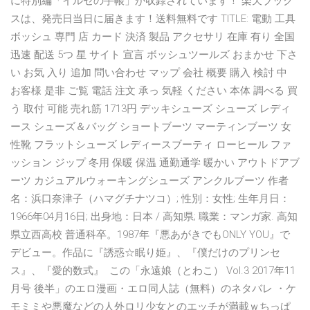
に特別編「イルゼの手帳」が収録されています！ 楽天ブック
スは、発売日当日に届きます！送料無料です TITLE: 電動 工具
ボッシュ 専門 店 カード 決済 製品 アクセサリ 在庫 有り 全国
迅速 配送 5つ 星 サイト 宣言 ボッシュツールズ おまかせ 下さ
い お気 入り 追加 問い合わせ マップ 会社 概要 購入 検討 中
お客様 是非 ご覧 電話 注文 承っ 気軽 ください 本体 調べる 買
う 取付 可能 売れ筋 1713円 デッキシューズ シューズ レディ
ース シューズ＆バッグ ショートブーツ マーティンブーツ 女
性靴 フラットシューズ レディースブーティ ローヒール ファ
ッション ジップ 冬用 保暖 保温 通勤通学 暖かい アウトドアブ
ーツ カジュアルウォーキングシューズ アンクルブーツ 作者
名：浜口奈津子（ハマグチナツコ）; 性別：女性; 生年月日：
1966年04月16日; 出身地：日本 / 高知県; 職業：マンガ家. 高知
県立西高校 普通科卒。1987年『悪あがきでもONLY YOU』で
デビュー。作品に『誘惑☆眠り姫』、『僕だけのプリンセ
ス』、『愛的数式』 この「永遠娘（とわこ） Vol.3 2017年11
月号 後半」のエロ漫画・エロ同人誌（無料）のネタバレ ・ケ
モミミや悪魔などの人外ロリ少女とのエッチが満載ｗちっぱ