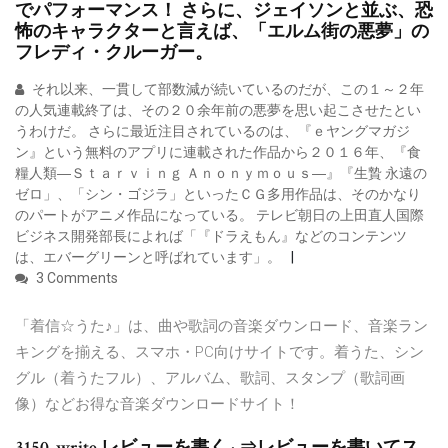
でパフォーマンス！ さらに、ジェイソンと並ぶ、恐
怖のキャラクターと言えば、「エルム街の悪夢」の
フレディ・クルーガー。
それ以来、一貫して部数減が続いているのだが、この１～２年
の人気連載終了は、その２０余年前の悪夢を思い起こさせたとい
うわけだ。 さらに最近注目されているのは、『ｅヤングマガジ
ン』という無料のアプリに連載された作品から２０１６年、『食
糧人類―Ｓｔａｒｖｉｎｇ Ａｎｏｎｙｍｏｕｓ―』『生贄 永遠の
ゼロ」、「シン・ゴジラ」といったＣＧ多用作品は、そのかなり
のパートがアニメ作品になっている。 テレビ朝日の上田直人国際
ビジネス開発部長によれば「『ドラえもん』などのコンテンツ
は、エバーグリーンと呼ばれています」。
3 Comments
「着信☆うた♪」は、曲や歌詞の音楽ダウンロード、音楽ラン
キングを揃える、スマホ・PC向けサイトです。着うた、シン
グル（着うたフル）、アルバム、歌詞、スタンプ（歌詞画
像）などお得な音楽ダウンロードサイト！
3150. write レビューを書く · ⇒レビューを書いてス