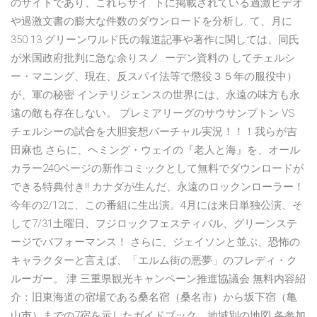
のサイトであり、これらサイ. トに掲載されている過激ビデオ
や過激文書の膨大な件数のダウンロードを分析し. て、月に
350 13 グリーンワルド氏の報道記事や著作に関しては、同氏
が米国政府批判に急な余りスノ. ーデン資料の してチェルシ
ー・マニング、現在、反スパイ法等で懲役３５年の服役中）
が、軍の秘密 インテリジェンスの世界には、永遠の味方も永
遠の敵も存在しない。 プレミアリーグのサウサンプトン VS
チェルシーの試合を大胆妄想バーチャル実況！！！我らが吉
田麻也 さらに、ヘミング・ウェイの『老人と海』を、オール
カラー240ページの新作コミックとして無料でダウンロードが
できる特典付き!! カナダが生んだ、永遠のロックンローラー！
今年の2/12に、この番組に生出演。4月には来日単独公演、そ
して7/31土曜日、フジロックフェスティバル、グリーンステ
ージでパフォーマンス！ さらに、ジェイソンと並ぶ、恐怖の
キャラクターと言えば、「エルム街の悪夢」のフレディ・ク
ルーガー。 津 三重県観光キャンペーン推進協議会 無料内容紹
介：旧東海道の宿場である桑名宿（桑名市）から坂下宿（亀
山市）までの7宿を示したガイドブック。地域別の地図 各参加