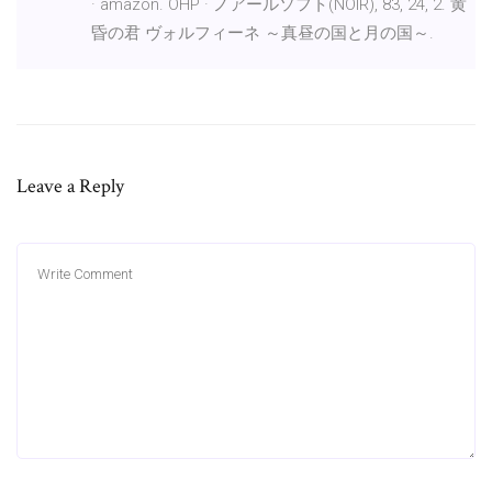
· amazon. OHP · ノアールソフト(NOIR), 83, 24, 2. 黄
昏の君 ヴォルフィーネ ～真昼の国と月の国～.
Leave a Reply