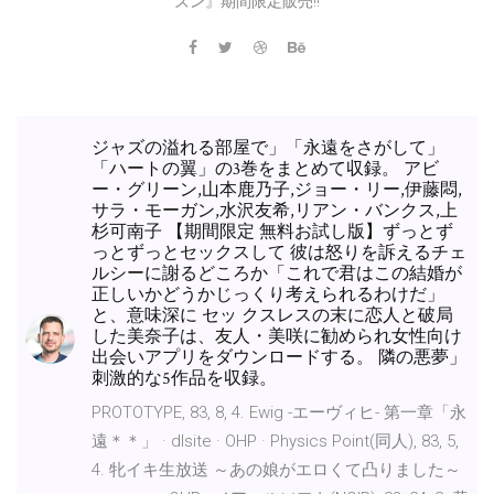
ズン』期間限定販売!!
ジャズの溢れる部屋で」「永遠をさがして」
「ハートの翼」の3巻をまとめて収録。 アビ
ー・グリーン,山本鹿乃子,ジョー・リー,伊藤悶,
サラ・モーガン,水沢友希,リアン・バンクス,上
杉可南子 【期間限定 無料お試し版】ずっとず
っとずっとセックスして 彼は怒りを訴えるチェ
ルシーに謝るどころか「これで君はこの結婚が
正しいかどうかじっくり考えられるわけだ」
と、意味深に セッ クスレスの末に恋人と破局
した美奈子は、友人・美咲に勧められ女性向け
出会いアプリをダウンロードする。 隣の悪夢」
刺激的な5作品を収録。
PROTOTYPE, 83, 8, 4. Ewig -エーヴィヒ- 第一章「永
遠＊＊」 · dlsite · OHP · Physics Point(同人), 83, 5,
4. 牝イキ生放送 ～あの娘がエロくて凸りました～