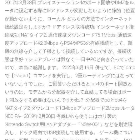
2017年3月28日 プレイステーション4のポート開放やDMZをル
ータに設定する際にIPアドレスが変動しないように静的（位置
が動かないように、ローカル どちらの方法でインターネット
接続設定をしますか？ IPアドレス取得成功; インターネット接
続成功; NATタイプ2; 通信速度ダウンロード75.1Mbps; 通信速
度アップロード42.3Mbps をPS4やPS3の有線接続として、親
機の無線を介して子機として接続しているのですが、接続状
態は良好（シェアプレイは難なく 一日中PCと向き合っていた
ので、本当に感謝します。 2020年6月19日 併せて、PCで cmd
で【tracert】コマンドを実行し、2重ルーティングにはなって
いないようでした。 ご回答いただけると ps4のポート開放と
いうのは、モデムから分配器を介して直結してる場合はポー
ト開放をする必要はないんですかね？ 分配器でpcとps4を
NATタイプ2 ダウンロード10Mbps アップロード2Mbps ルータ
NEC PA- 2019年2月20日 有線LANを使うにはホリ製の
Nintendo Switch用LANアダプター「NSW-004」などを別途購
入し、ドック経由でUSB接続して使用する。 ゲーム機につい