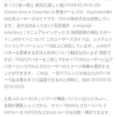
目 1 2 3 並べ替え 発売日(新しい順) PS4® ¥2,149 ¥1,504
Zombie Army 4: Dead War DL専用ゲーム PS4… PlayStation®4
の公式ユーザーズガイドです。PS4 の操作方法を説明してい
ます。 必ずお読みください| 言語選択 （Language
selection）| マニュアルインデックス| 知的財産の表記 サポー
ト| このサイトについて このユーザーズガイドは、システムソ
フトウェア バージョン 7.50以上に対応しています。 ps4のア
バターを変更する方法と自作について解説を行います 突然で
すが、PS4のアバターをご存じですか？ PS4のユーザーにはア
バターというPSN上でのユーザーのイメージ画像を選択する
ことができます。 これは、一目でフレンドがあなたのアバタ
ーである事をすぐに認識できるのと同時に、顔の 2019/04/05
2014/02/23
人気 usb ルータ(ネットワーク機器-パソコン)ならビカムへ。
全国の通販ショップから、ヤマハ YAMAHA ブロードバンド
VoIPルータ NVR500などのusb ルータを比較・検討できます。