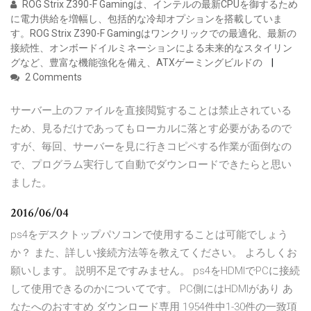
ROG Strix Z390-F Gamingは、インテルの最新CPUを御するため
に電力供給を増幅し、包括的な冷却オプションを搭載していま
す。ROG Strix Z390-F Gamingはワンクリックでの最適化、最新の
接続性、オンボードイルミネーションによる未来的なスタイリン
グなど、豊富な機能強化を備え、ATXゲーミングビルドの
2 Comments
サーバー上のファイルを直接閲覧することは禁止されている
ため、見るだけであってもローカルに落とす必要があるので
すが、毎回、サーバーを見に行きコピペする作業が面倒なの
で、プログラム実行して自動でダウンロードできたらと思い
ました。
2016/06/04
ps4をデスクトップパソコンで使用することは可能でしょう
か？ また、詳しい接続方法等を教えてください。 よろしくお
願いします。 説明不足ですみません。 ps4をHDMIでPCに接続
して使用できるのかについてです。 PC側にはHDMIがあり あ
なたへのおすすめ ダウンロード専用 1954件中1-30件の一致項