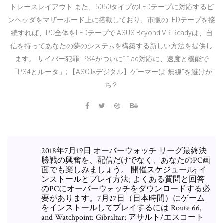
トレースレイアウト また、5050タイプのLEDテープに対応するピ
ンヘッダをマザーボード上に搭載しており、市販のLEDテープを接
続すれば、PC全体をLEDテープで ASUS Beyond VR Readyは、自
信を持ってあなたの夢のシステムを構築する新しい方法を提供し
ます。 サイバー犯罪; PS4がついに11ac対応に、速度と機能で
「PS4とルータ」; 【ASCII×デジタル】ゲーマーは“無線”を避けが
ち？
2018年7月19日 オーバーウォッチ リーグ最終決
勝戦の興奮を、配信だけでなく、あなたのPC画
面でも楽しみましょう。 開催スケジュール; イ
ンストールとプレイ方法; よくある質問と回答
のPCにオーバーウォッチをダウンロードする必
要があります。7月27日（日本時間）にゲーム
をインストールしてプレイするには Route 66,
and Watchpoint: Gibraltar; アサルト/エスコート