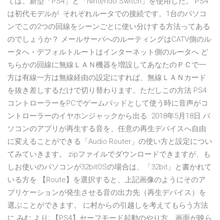
ては、新型「PS4」と「Nintendo Switch」を使用した。 PS4
は初代モデルが それぞれルータでの接続です。1台のパソコ
ンでこの2つの回線をシーンごとに使い分けする方法ってある
のでしょうか？ メールサーバへのルーティングはCATV側のル
ータへ・デフォルトルートはインターネット側のルータへ ど
ちらかの回線に無線ＬＡＮ機器を増設してあなたのＰＣで一
方は有線一方は無線経由の設定にすれば、無線ＬＡＮカード
を抜き差しするだけで切り替わります。ただしこの方法 PS4
コントローラーをPCでゲームパッドとして使う時に音声がコ
ントローラーのイヤホンジャックから出る. 2018年5月18日 パ
ソコンのアプリが再生する音を、任意の再生デバイスへ自由
に変えることができる「Audio Router」の使い方と設定につい
てみていきます。 zipファイルでダウンロードできますが、も
しお使いのパソコンが32bitOSの場合は、「32bit」と書かれて
いる方を 【Route】を選択すると、上記画像のようにそのア
プリケーションが発生させる音の出力先（再生デバイス）を
選ぶことができます。 に村からの引越しを考えてもらう方法
に みむ より; 【PS4】セーフモード起動のやり方、画面が映ら