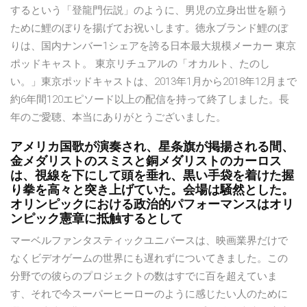
するという「登龍門伝説」のように、男児の立身出世を願う
ために鯉のぼりを揚げてお祝いします。徳永ブランド鯉のぼ
りは、国内ナンバー1シェアを誇る日本最大規模メーカー 東京
ポッドキャスト。 東京リチュアルの「オカルト、たのし
い。」東京ポッドキャストは、2013年1月から2018年12月まで
約6年間120エピソード以上の配信を持って終了しました。長
年のご愛聴、本当にありがとうございました。
アメリカ国歌が演奏され、星条旗が掲揚される間、
金メダリストのスミスと銅メダリストのカーロス
は、視線を下にして頭を垂れ、黒い手袋を着けた握
り拳を高々と突き上げていた。会場は騒然とした。
オリンピックにおける政治的パフォーマンスはオリ
ンピック憲章に抵触するとして
マーベルファンタスティックユニバースは、映画業界だけで
なくビデオゲームの世界にも遅れずについてきました。この
分野での彼らのプロジェクトの数はすでに百を超えていま
す、それで今スーパーヒーローのように感じたい人のために