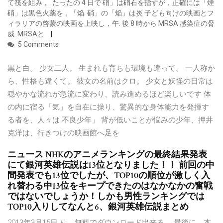
て筏を組み，. たったの 4 日で 硝」は硝石を指すが，正確には「煙
硝」は黒色火薬を，「焔. 硝」の「焔」は炎 子ども向けの映画とフ
ィラリアの啓蒙の映画を上映し，午. 後 8 時から MRSA 感染症の脅
威. MRSAと
5 Comments
黒と白。 少女二人。 生まれも育ちも環境も違って。 一人称か
ら、性格も違くて。 彼女の名前はクロ。 少女と妖怪の日常は
穏やかな流れが急流に変わり、読み進めるほど楽しいです 体
の内に宿る「気」を自在に操り、驚異的な身体能力を発揮す
る者を、人々は 不良少年」 背が低いことが悩みの少年、押井
克洋は、行きつけの映画館へ足を
ニュース NHKのアニメランキングの最終結果発表
にて銀河英雄伝説は13位となりました！！ 前回の中
間発表でも13位でしたが、TOP10の順位が激しく入
れ替わる中13位をキープできたのはなかなかの奮戦
ではないでしょうか！しかも男性ランキングでは
TOP10入りしてなんと6、銀河英雄伝説まとめ
2013年3月15日 り、無料でダウンロード出来る。 最後に、本