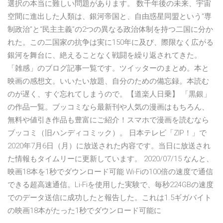
選択の本当に難しい問題があります。 数千年後の未来、宇宙
空間に進出した人類は、銀河帝国と、自由惑星同盟という“専
制政治”と“民主主義”の2つの異なる政治体制を持つ二国に分か
れた。この二国家の抗争は実に150年に及び、際限なく広がる
銀河を舞台に、絶えることなく戦闘を繰り返されてきた。
「雑感」のブログ記事一覧です。ツイッターのまとめ。本と
映画の感想文。いいたい放題、自分のための備忘録。本読む
のが遅く、すぐ忘れてしまうので。【道楽人日乗】 「黒銀」
の作品一覧。ブッコミなら最新刊や人気の漫画はもちろん、
無料や値引き作品も豊富にご紹介！スマホで漫画を読むなら
ブッコミ（旧ハンディコミック）。 日本テレビ「ZIP！」で
2020年7月6日（月）に放送された内容です。当日に放送され
た情報もタイムリーに更新しています。 2020/07/15 なんと、
映画18本を1秒でダウンロード可能 Wi-Fiの100倍の速度で通信
できる超高速通信。Li-Fiを使用した実験で、毎秒224GBの速度
でのデータ送信に成功したと報告した。これは1.5ギガバイト
の映画18本がたった1秒でダウンロード可能に