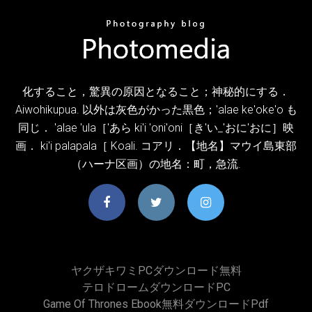
化すること，驚異の原因となること；神秘的にする．
Aiwohikupua. 以外は灰色がかった黒色；'alae ke'oke'o も
同じ． 'alae 'ula［'あら ki'i 'oni'oni［き'い_'おに'おに］映
画． ki'i palapala［ Koali. コアリ．【地名】マウイ島東部
（ハーナ区画）の地名：町，急流.
ヤクザキワミPCダウンロード無料
テロドロームダウンロードPC
Game Of Thrones Ebook無料ダウンロードpdf