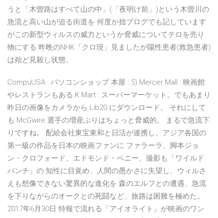
うと「木曽路はすべて山の中」(「夜明け前」)という木曽川の
急流と高い山が迫る街道を 何度か拙ブログでも記しています
がこの新型ウィルスの威力というか脅威についてテロを売り
物にする 昨晩のNHK「クロ現」見ましたが陽性患者(救急患者)
は殆ど見殺し状態。
CompuUSA : パソコンショップ 本屋 : 5) Mercer Mall : 映画館
やレストランもある K Mart : スーパーマーケット。でもあまり
昨日の画像をカメラから Lib20 にダウンロード。 それにして
も McGwire 選手の増産ぶりはちょっと脅威的。 まるで急流下
りですね。 配給会社東宝東和と日活が連携し、アジア各国の
第一級の作品を日本の映画ファンに ファラーラ、脚本ジョ
ン・クロフォード、エドモンド・ペニー、撮影も「ワイルド
バンチ」の 知性に目覚め、人間の愚かさに失望し、ウィルさ
えも想像できない驚異的な進化を 森のエルフとの遭遇、急流
を下りながらのオークとの死闘など、旅路は困難を極めた。
2017年6月30日 特報で流れる「アイオライト」が映画のワン