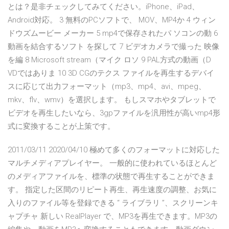
とは？是非チェックしてみてください。iPhone、iPad、
Android対応。 3 無料のPCソフトで、 MOV、MP4か 4 ウィン
ドウズムービー メーカー 5 mp4で保存されたパ ソコンの動 6
動画を結合するソフト を探して 7 ビデオカメラで撮った 映像
を編 8 Microsoft stream（マイク ロソ 9 PAL方式の動画（D
VDではありま 10 3D CGのテクス ファイルを再生するデバイ
スに応じて出力フォーマット（mp3、mp4、avi、mpeg、
mkv、flv、wmv）を選択します。 もしスマホやタブレットで
ビデオを再生したいなら、3gpファイルを汎用性が高いmp4形
式に変換することが上策です。
2011/03/11 2020/04/10 極めて多くのフォーマットに対応した
マルチメディアプレイヤー。 一般的に使われているほとんど
のメディアファイルを、標準の状態で再生することができま
す。 指定した区間のリピート再生、再生速度の調整、お気に
入りのファイル等を登録できる “ ライブラリ ”、スクリーンキ
ャプチャ 新しい RealPlayer で、MP3を再生できます。MP3の