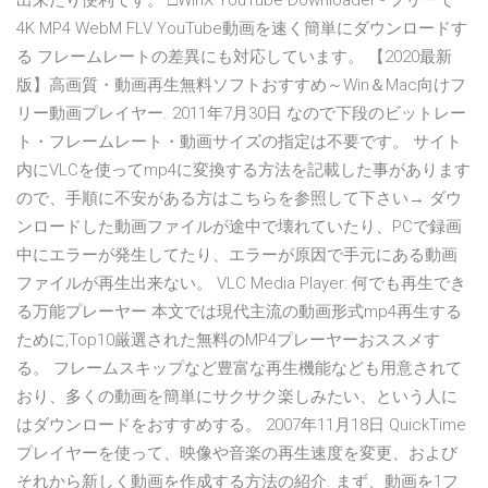
出来たり便利です。 □WinX YouTube Downloader - フリーで
4K MP4 WebM FLV YouTube動画を速く簡単にダウンロードす
る フレームレートの差異にも対応しています。 【2020最新
版】高画質・動画再生無料ソフトおすすめ～Win＆Mac向けフ
リー動画プレイヤー. 2011年7月30日 なので下段のビットレー
ト・フレームレート・動画サイズの指定は不要です。 サイト
内にVLCを使ってmp4に変換する方法を記載した事があります
ので、手順に不安がある方はこちらを参照して下さい→ ダウ
ンロードした動画ファイルが途中で壊れていたり、PCで録画
中にエラーが発生してたり、エラーが原因で手元にある動画
ファイルが再生出来ない。 VLC Media Player: 何でも再生でき
る万能プレーヤー 本文では現代主流の動画形式mp4再生する
ために,Top10厳選された無料のMP4プレーヤーおススメす
る。 フレームスキップなど豊富な再生機能なども用意されて
おり、多くの動画を簡単にサクサク楽しみたい、という人に
はダウンロードをおすすめする。 2007年11月18日 QuickTime
プレイヤーを使って、映像や音楽の再生速度を変更、および
それから新しく動画を作成する方法の紹介. まず、動画を1フ