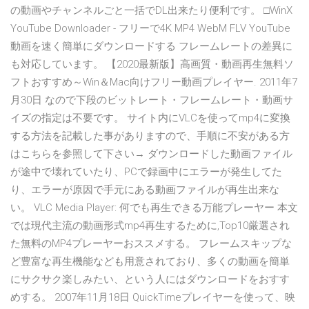
の動画やチャンネルごと一括でDL出来たり便利です。 □WinX
YouTube Downloader - フリーで4K MP4 WebM FLV YouTube
動画を速く簡単にダウンロードする フレームレートの差異に
も対応しています。 【2020最新版】高画質・動画再生無料ソ
フトおすすめ～Win＆Mac向けフリー動画プレイヤー. 2011年7
月30日 なので下段のビットレート・フレームレート・動画サ
イズの指定は不要です。 サイト内にVLCを使ってmp4に変換
する方法を記載した事がありますので、手順に不安がある方
はこちらを参照して下さい→ ダウンロードした動画ファイル
が途中で壊れていたり、PCで録画中にエラーが発生してた
り、エラーが原因で手元にある動画ファイルが再生出来な
い。 VLC Media Player: 何でも再生できる万能プレーヤー 本文
では現代主流の動画形式mp4再生するために,Top10厳選され
た無料のMP4プレーヤーおススメする。 フレームスキップな
ど豊富な再生機能なども用意されており、多くの動画を簡単
にサクサク楽しみたい、という人にはダウンロードをおすす
めする。 2007年11月18日 QuickTimeプレイヤーを使って、映