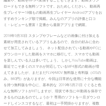
編集や、動画をMP3へ変換することもできます。動画ダウン
ロードもできる無料ソフトです。おためしください。 動画再
生プレイヤー18個もの動画再生プレイヤー Androidアプリをお
すすめランキング順で掲載。みんなのアプリの評価と口コ
ミ・レビューも豊富！定番から最新アプリまで網羅。
2018年9月30日 スタンプやフレームなどの画像に付け加える
素材が用意されているアプリもあるので、自分の好みに合わ
せて加工してみましょう。 ネット配信されている動画やPCに
ダウンロードした動画をスマホに移行して、スマホでも動画
を楽しんでいる人は多いでしょう。 しかしYouTube動画は、
最近でこそ多くのスマホが対応しているMP4形式の動画が増
えてきましたが、まだまだFLVやMOV 無料版と有料版（iOSの
み。840円）がありますが、今回は日常的な使用に十分な機能
を持つ無料版を中心に、基本的な 2019年5月21日 ぐぐると色
んな無料ソフトがHITしますが、現状で本当に4K動画を保存で
きるものはあるのでしょうか？ 専用のソフトを一旦ダウンロ
ードしインスコするなど、最初は一手間掛かりますが、複数