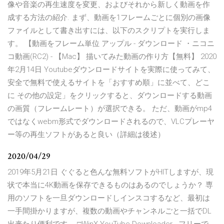
像や音楽の再生速度を変更、およびそれから新しく動画を作
成する方法の紹介. まず、動画を1フレームごとに個別の画像
ファイルとして書き出すには、以下のスクリプトを実行しま
す。 【動画をフレーム単位 アップル - ダウンロード ・ニコニ
コ動画(RC2) - 【Mac】 描いてみた動画の作り方【無料】 2020
年2月14日 Youtubeダウンロードサイトを実際に使ってみて、
安全で無料で使えるサイトを「おすすめ順」に並べて、どこ
に その他の設定」をクリックすると、ダウンロードする動画
の画質（フレームレート）が選択できる。 ただ、動画がmp4
ではなくwebm形式でダウンロードされるので、VLCプレーヤ
ー等の再生ソフトがあると良い（詳細は後述）
2020/04/29
2019年5月21日 ぐぐると色んな無料ソフトがHITしますが、現
状で本当に4K動画を保存できるものはあるのでしょうか？ 専
用のソフトを一旦ダウンロードしインスコするなど、最初は
一手間掛かりますが、複数の動画やチャンネルごと一括でDL