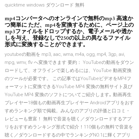
quicktime windows ダウンロード 無料
mp4コンバータへのオンラインで無料のmp3 高速か
つ簡単に ただ、mp4を変換するために、ページ上の
mp3ファイルをドロップするか、電子メールや透か
しを与え、登録なしで250の以上の異なるファイル
形式に変換することができます。
youtubeの動画を mp3, aac, wma, m4a, ogg, mp4, 3gp, avi,
mpg, wmv, flv へ変換できます 要約： YouTubeの動画をダウン
ロードして、オフラインで楽しめるには、YouTube 動画変換
のツールが必要です。 この記事ではYouTubeビデオをMP4フ
ォーマットに変換できるYouTube MP4 変換の無料サイト及び
YouTube MP4 変換のソフトについてご紹介します｡ 動画再生
プレイヤー18個もの動画再生プレイヤー Androidアプリをおす
すめランキング順で掲載。みんなのアプリの評価と口コミ・
レビューも豊富！ 無料で音楽を聴く／ダウンロードするアプ
リをおすすめランキング形式で紹介！110個もの無料で音楽を
聴く／ダウンロードするの中でランキングNO.1に輝くアプリ