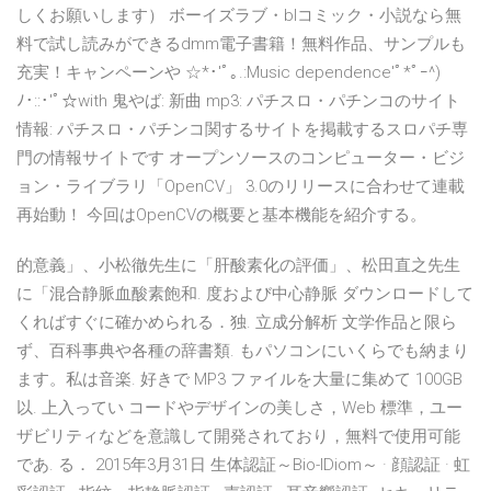
しくお願いします） ボーイズラブ・blコミック・小説なら無
料で試し読みができるdmm電子書籍！無料作品、サンプルも
充実！キャンペーンや ☆*･'ﾟ｡.:Music dependence'ﾟ*ﾟｰ^)
ﾉ･::･'ﾟ☆with 鬼やば: 新曲 mp3: パチスロ・パチンコのサイト
情報: パチスロ・パチンコ関するサイトを掲載するスロパチ専
門の情報サイトです オープンソースのコンピューター・ビジ
ョン・ライブラリ「OpenCV」 3.0のリリースに合わせて連載
再始動！ 今回はOpenCVの概要と基本機能を紹介する。
的意義」、小松徹先生に「肝酸素化の評価」、松田直之先生
に「混合静脈血酸素飽和. 度および中心静脈 ダウンロードして
くればすぐに確かめられる．独. 立成分解析 文学作品と限ら
ず、百科事典や各種の辞書類. もパソコンにいくらでも納まり
ます。私は音楽. 好きで MP3 ファイルを大量に集めて 100GB
以. 上入ってい コードやデザインの美しさ，Web 標準，ユー
ザビリティなどを意識して開発されており，無料で使用可能
であ. る． 2015年3月31日 生体認証～Bio-IDiom～ · 顔認証 · 虹