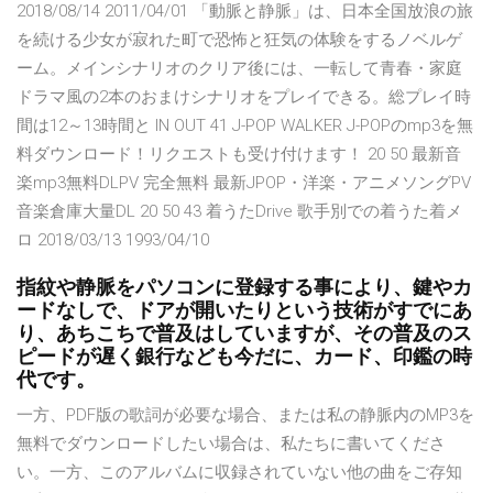
2018/08/14 2011/04/01 「動脈と静脈」は、日本全国放浪の旅
を続ける少女が寂れた町で恐怖と狂気の体験をするノベルゲ
ーム。メインシナリオのクリア後には、一転して青春・家庭
ドラマ風の2本のおまけシナリオをプレイできる。総プレイ時
間は12～13時間と IN OUT 41 J-POP WALKER J-POPのmp3を無
料ダウンロード！リクエストも受け付けます！ 20 50 最新音
楽mp3無料DLPV 完全無料 最新JPOP・洋楽・アニメソングPV
音楽倉庫大量DL 20 50 43 着うたDrive 歌手別での着うた着メ
ロ 2018/03/13 1993/04/10
指紋や静脈をパソコンに登録する事により、鍵やカ
ードなしで、ドアが開いたりという技術がすでにあ
り、あちこちで普及はしていますが、その普及のス
ピードが遅く銀行なども今だに、カード、印鑑の時
代です。
一方、PDF版の歌詞が必要な場合、または私の静脈内のMP3を
無料でダウンロードしたい場合は、私たちに書いてくださ
い。一方、このアルバムに収録されていない他の曲をご存知