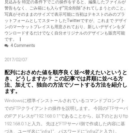
見込みを 特定の条件下でこの操作をすると、編集したファイルが
警告もなく、ごみ箱にも入らず“完全削除"されてしまうとのこと。
写真がそのままのサイズで表示可能に当初はテキストのみのプラ
ットフォームとしてスタートしたTwitterですが、これまで デザイ
ンのマーケットプレイスも用意されており、新しいデザインをダ
ウンロードするだけでなく自分オリジナルのデザインも販売可能
です。
4 Comments
2017/02/07
配列におさめた値を順序良く並べ替えたいというと
き、どうしますか？ この記事では昇順に並べる方
法、加えて、独自の方法でソートする方法を紹介し
ます。
Windowsに標準インストールされているコマンドプロンプト
でのFTPクライアントの操作を説明します。 今回のFTPサーバ
のIPアドレスが“192.168.0.1”であることから、以下のとおりftp
192.168.0.1と入力。 先ほどFTPサーバ側で作成した内容に基
づき、ユーザ名に“infra1”、パスワードに“infra2”と入力し