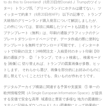
to do this to Greenland!（8月20日付Donald J. Trumpのツイッ
ター） トランプ氏「グリーンランドにホテルは建てない」 ツ
イッターで約束？（8月20日付AFP） 以下の記事で、トランプ
大統領のグリーンランド購入発言について解説しましたが、
この件については、冒頭に掲載したツイートも話題を トラン
プテンプレート（無料）は、印刷の通販グラフィックのテン
プレートダウンロードページです。データ作成の際に便利な
テンプレートを無料でダウンロード可能です。｜インターネ
ットで印刷の注文！24時間注文・入稿受付のネット印刷【印
刷の通販グラ … ② 「トランプ」でネット検索し、検索モード
を [画像] に 切り替えれば、トランプの図案画像が多数、ヒッ
トします。 それらから選び、画像を部分的にお好みのものに
差し替えて いくことだけでも、良いものが作れそうです。
デジタルアーカイブ構築に関連する予算や支援策 . ① 単一の
欧州情報空間（A Single European Information Space）が提供
する安価で安全な高帯. 域通信と豊富で多様な 地方の図書館シ
ステムに記録をダウンロードしたい図書館にとって効果的に