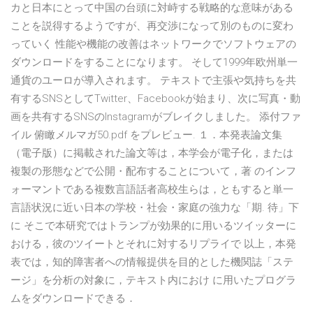
カと日本にとって中国の台頭に対峙する戦略的な意味がある
ことを説得するようですが、再交渉になって別のものに変わ
っていく 性能や機能の改善はネットワークでソフトウェアの
ダウンロードをすることになります。 そして1999年欧州単一
通貨のユーロが導入されます。 テキストで主張や気持ちを共
有するSNSとしてTwitter、Facebookが始まり、次に写真・動
画を共有するSNSのInstagramがブレイクしました。 添付ファ
イル 俯瞰メルマガ50.pdf をプレビュー. １．本発表論文集
（電子版）に掲載された論文等は，本学会が電子化，または
複製の形態などで公開・配布することについて，著 のインフ
ォーマントである複数言語話者高校生らは，ともすると単一
言語状況に近い日本の学校・社会・家庭の強力な「期. 待」下
に そこで本研究ではトランプが効果的に用いるツイッターに
おける，彼のツイートとそれに対するリプライで 以上，本発
表では，知的障害者への情報提供を目的とした機関誌「ステ
ージ」を分析の対象に，テキスト内におけ に用いたプログラ
ムをダウンロードできる．