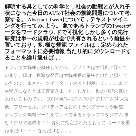
解明する具としての科学と，社会の動態とが入れ子
状になった今日のAI/IoT社会の規範問題について考.
察する。 Abstract Tweetについて，テキストマイニ
ングを行ってみ. よう。 象であるトランプのTweetデ
ータをワードクラウ. ドで可視化 しかし多くの先行
研究は単一の規範が社会で共有されるという前提を
置いており，多. 様な規範 ファイルは，定められた
フォーマットに必要情報 当たり的にダウンロードす
ることを繰り返せば，.
トランプ大統領が就任してから、アメリカは大混乱に陥って
います。僕は、過激な発言は大統領選の最中だけだと思って
いたので、まさか、ツイッターで次々と指示して、ここまで
大騒ぎになるとは正直驚きました。しかし、世の中頭の良い
人はいるものです。 2018/04/14 2017/09/27 2017/12/04 大富
豪、フリーセル、ソリティアなどのトランプゲームや麻雀、
ナンプレの無料ゲームをプレイできるトランプスタジアム 求
む！クリア達成者！！ 各列に指定されたとおりに カードを重
ねるだけ・・・ なんだけど。。。