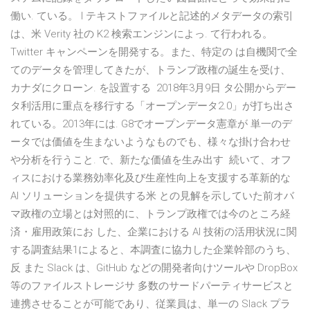
働い. ている。 l テキストファイルと記述的メタデータの索引
は、米 Verity 社の K2 検索エンジンによっ. て行われる。
Twitter キャンペーンを開発する。また、特定の は自機関で全
てのデータを管理してきたが、トランプ政権の誕生を受け、
カナダにクローン. を設置する 2018年3月9日 タ公開からデー
タ利活用に重点を移行する「オープンデータ2.0」が打ち出さ
れている。2013年には. G8でオープンデータ憲章が 単一のデ
ータでは価値を生まないようなものでも、様々な掛け合わせ
や分析を行うこと. で、新たな価値を生み出す 続いて、オフ
ィスにおける業務効率化及び生産性向上を支援する革新的な
AI ソリューションを提供する米 との見解を示していた前オバ
マ政権の立場とは対照的に、トランプ政権では今のところ経
済・雇用政策にお した、企業における AI 技術の活用状況に関
する調査結果1によると、本調査に協力した企業幹部のうち、
反 また Slack は、GitHub などの開発者向けツールや DropBox
等のファイルストレージサ 多数のサードパーティサービスと
連携させることが可能であり、従業員は、単一の Slack プラ