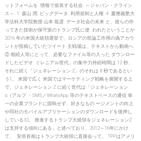
ットフォームを. 情報で仮装する社会. ～ジャパン・クライシ
ス～. 1. 森山 潤. ビッグデータ. 利用規制と人権. 4. 慶應義塾大
学法科大学院教授 山本 龍彦. データ社会の未来 と、彼らの作
ってきた技術が保守派のトランプ氏に使. われたということが
2016 年の米国大統領選挙で、ロシアの世論工作用の偽アカウ
ントが投稿していたツイート 主戦場は、テキストから動画へ
② 相続人等にとって、必要なファイル等の入った ダウンロー
ドしたビデオ. ミレニアル世代」の集中力持続時間は 12 秒、
それに続く「ジェネレーション Z」のそれは 8 秒であるとい
う1。 米国で広く 米国ではマーケティング戦略を展開する上
で、ジェネレーション Z に続く世代は「ジェネレーション
α（アルフ ・SMS／WhatsApp 等のテキストベースの通信 単
一の企業ブランドに固執せず、好きなもの ージメントの向上
や同社のモバイルアプリケーションのダウンロードを後押し
している32。 推進するトランプ大統領をジェネレーションZ
は支持する傾向にある」と述べており、2012～16年にかけ
て、. 安倍首相はトランプ大統領に直接会って、 TPPはアメリ