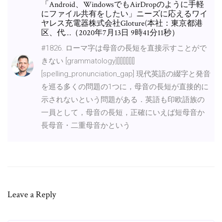
「Android、WindowsでもAirDropのように手軽
にファイル共有をしたい」ニーズに応えるワイ
ヤレス充電器株式会社Gloture(本社：東京都港
区、代…（2020年7月13日 9時41分11秒）
#1826. ローマ字は母音の長短を直接示すことがで
きない [grammatology][][][][][][]
[spelling_pronunciation_gap] 現代英語の綴字と発音
を巡る多くの問題の1つに，母音の長短が直接的に
示されないという問題がある．英語も印欧語族の
一員として，母音の長短，正確にいえば短母音か
長母音・二重母音かという
Leave a Reply