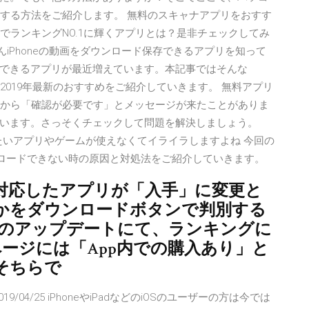
ールする方法をご紹介します。 無料のスキャナアプリをおすす
でランキングNO.1に輝くアプリとは？是非チェックしてみ
。 皆さんiPhoneの動画をダウンロード保存できるアプリを知って
できるアプリが最近増えています。本記事ではそんな
の2019年最新のおすすめをご紹介していきます。 無料アプリ
トアから「確認が必要です」とメッセージが来たことがありま
います。さっそくチェックして問題を解決しましょう。
れたいアプリやゲームが使えなくてイライラしますよね 今回の
がダウンロードできない時の原因と対処法をご紹介していきます。
対応したアプリが「入手」に変更と
かをダウンロードボタンで判別する
.1.1のアップデートにて、ランキングに
ページには「App内での購入あり」と
そちらで
/06/16 2019/04/25 iPhoneやiPadなどのiOSのユーザーの方は今では