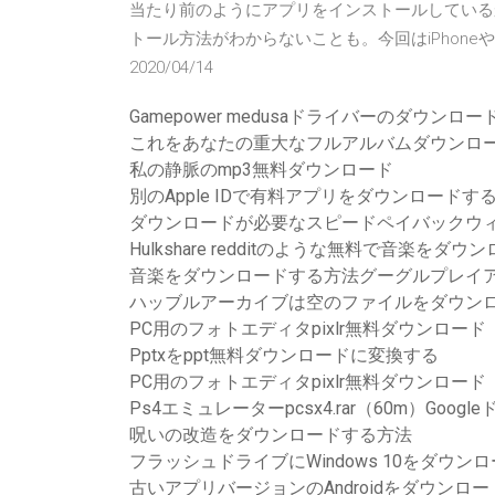
当たり前のようにアプリをインストールしている
トール方法がわからないことも。今回はiPhone
2020/04/14
Gamepower medusaドライバーのダウンロー
これをあなたの重大なフルアルバムダウンロ
私の静脈のmp3無料ダウンロード
別のApple IDで有料アプリをダウンロードす
ダウンロードが必要なスピードペイバックウィ
Hulkshare redditのような無料で音楽をダ
音楽をダウンロードする方法グーグルプレイ
ハッブルアーカイブは空のファイルをダウン
PC用のフォトエディタpixlr無料ダウンロード
Pptxをppt無料ダウンロードに変換する
PC用のフォトエディタpixlr無料ダウンロード
Ps4エミュレーターpcsx4.rar（60m）Goo
呪いの改造をダウンロードする方法
フラッシュドライブにWindows 10をダウン
古いアプリバージョンのAndroidをダウンロー