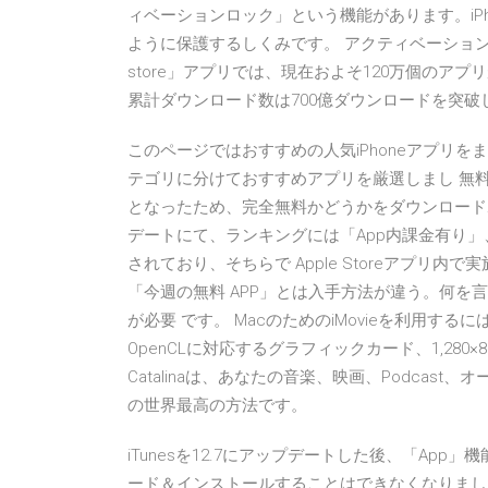
ィベーションロック」という機能があります。iP
ように保護するしくみです。 アクティベーションロックの
store」アプリでは、現在およそ120万個の
累計ダウンロード数は700億ダウンロードを突破し
このページではおすすめの人気iPhoneアプリをま
テゴリに分けておすすめアプリを厳選しまし 無
となったため、完全無料かどうかをダウンロードボタ
デートにて、ランキングには「App内課金有り」
されており、そちらで Apple Storeアプリ内で
「今週の無料 APP」とは入手方法が違う。何を言っ
が必要 です。 MacのためのiMovieを利用するには、
OpenCLに対応するグラフィックカード、1,280×
Catalinaは、あなたの音楽、映画、Podca
の世界最高の方法です。
iTunesを12.7にアップデートした後、「App
ード＆インストールすることはできなくなりまし