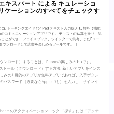
エキスパート による キュレーショ
プリケーションのすべてをチェックす
ゴ, トーキングエイド for iPad テキスト入力版STD, 無料（機能
のためのコミュニケーションアプリです。 テキストの写真を撮り、認
ることができ、フェイスブック、ツイッターで共有、またEメー
sは、ブックをダウンロードして読書を楽しめるツールです。
ダウンロード）することは、iPhoneの楽しみの1つです。
neでアプリをインストール（ダウンロード）する方法. 新しいアプリをインス
の楽しみの1 目的のアプリが無料アプリであれば、入手ボタン
めのパスワード（必要ならApple IDも）を入力し、サインイ
018/03/06 iPhone のアクティベーションロック 「探す」には「アクテ