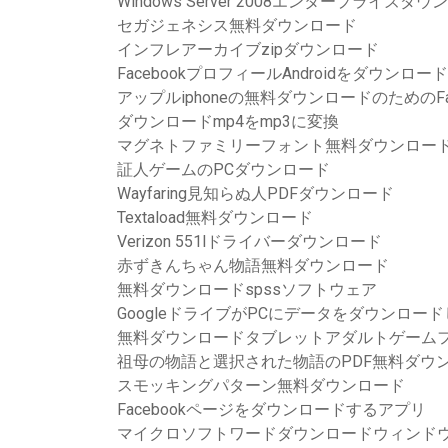
Windows Server 2008エンタープライズダウ
セガジェネシス無料ダウンロード
インフレアーカイブzipダウンロード
FacebookプロフィールAndroidをダウンロード
アップルiphoneの無料ダウンロードのためのFa
ダウンロードmp4をmp3に変換
マグネトファミリーフォント無料ダウンロー
証人ゲームのPCダウンロード
Wayfaring見知らぬ人PDFダウンロード
Textaload無料ダウンロード
Verizon 551lドライバーダウンロード
赤ずきんちゃん物語無料ダウンロード
無料ダウンロードspssソフトウェア
GoogleドライブがPCにデータをダウンロー
無料ダウンロードタブレットアダルトゲーム
祖母の物語と選択された物語のPDF無料ダウ
スモッキングパターン無料ダウンロード
Facebookページをダウンロードするアプリ
マイクロソフトワードダウンロードウィンドウ