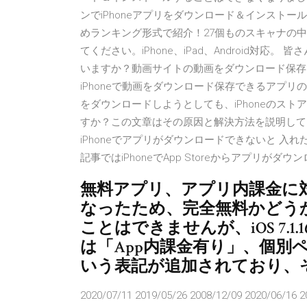
ンでiPhoneアプリをダウンロード＆インスト
めランキング形式で紹介！27個ものスキャナの中
てください。iPhone、iPad、Android対応
いますか？動画サイトの動画をダウンロード保存
iPhoneで動画をダウンロード保存できるアプリ
をダウンロードしようとしても、iPhoneのス
すか？この文章はその原因と解決方法を説明して
iPhoneでアプリがダウンロードできないと 入
記事ではiPhoneでApp Storeからアプリ
無料アプリ、アプリ内課金に
なったため、完全無料かどう
ことはできませんが、iOS 7
は「App内課金有り」、個別
いう表記が追加されており、
2020/07/11 2019/05/26 2008/12/09 2020