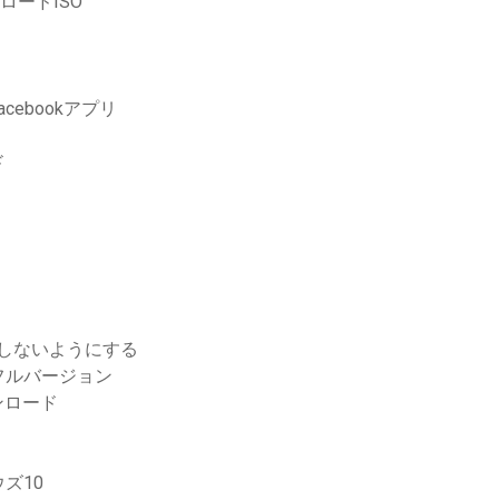
ンロードISO
cebookアプリ
ド
ドしないようにする
フルバージョン
ンロード
ズ10