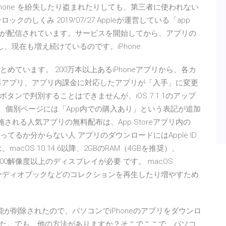
hone を紛失したり盗まれたりしても、第三者に使われない
しくみ 2019/07/27 Appleが運営している「app
アプリが配信されています。サービスを開始してから、アプリの
、現在も増え続けているのです。iPhone
とめています。 200万本以上あるiPhoneアプリから、各カ
料アプリ、アプリ内課金に対応したアプリが「入手」に変更
ンで判別することはできませんが、iOS 7.1.1のアップ
、個別ページには「App内での購入あり」という表記が追加
実施される人気アプリの無料配布は、App Storeアプリ内の
てるか分からない人 アプリのダウンロードにはApple ID
macOS 10.14.6以降、2GBのRAM（4GBを推奨）、
800解像度以上のディスプレイが必要 です。 macOS
st、オーディオブックなどのコレクションを再生したり増やすため
」機能が削除されたので、パソコンでiPhoneのアプリをダウンロ
た。でも、他の方法がありますか？そこでここで、パソコ