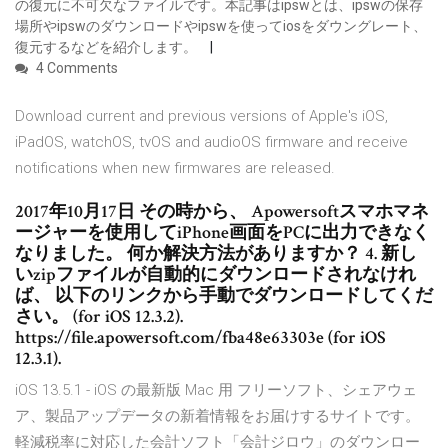
の復元に不可欠なファイルです。本記事はipswとは、ipswの保存
場所やipswのダウンロードやipswを使ってiosをダウングレート、
復元するなどを紹介します。
4 Comments
Download current and previous versions of Apple's iOS,
iPadOS, watchOS, tvOS and audioOS firmware and receive
notifications when new firmwares are released.
2017年10月17日 その時から、 Apowersoftスマホマネ
ージャーを使用してiPhone画面をPCに出力できなく
なりました。 何か解決方法がありますか？ 4. 新し
いzipファイルが自動的にダウンロードされなけれ
ば、 以下のリンクから手動でダウンロードしてくだ
さい。 (for iOS 12.3.2).
https://file.apowersoft.com/fba48e63303e (for iOS
12.3.1).
iOS 13.5.1 - iOS の最新版 Mac 用 フリーソフト、シェアウェ
ア、製品アップデータの新着情報をお届けするサイトです。
軽減税率に対応した会計ソフト「会計ジロウ」のダウンロー