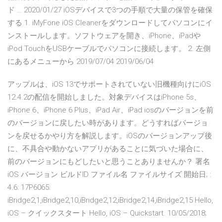
ド … 2020/01/27 iOSデバイスで3つの手順で大量の保管を確保
する 1. iMyFone iOS Cleanerをダウンロードしてパソコンにイ
ンストールします。ソフトウェアを開き、iPhone、iPadや
iPod TouchをUSBケーブルでパソコンに接続します。 2. 左側
にあるメニューから 2019/07/04 2019/06/04
アップルは、iOS 13でサポートされていない旧機種向けにiOS
12.4.2の配信を開始しました。対象デバイスはiPhone 5s、
iPhone 6、iPhone 6 Plus、iPad Air、iPad iosのバージョンを前
のバージョンに戻したい時があります。どうすればバージョ
ンを戻せるかやり方を解説します。iOSのバージョンアップ後
に、不具合や動かないアプリがあることに気づいた場合に、
前のバージョンにもどしたいと思うことありませんか？ 署名
iOS バージョン ビルドID ファイル名 ファイルサイズ 開始日; :
4.6: 17P6065:
iBridge2,1,iBridge2,10,iBridge2,12,iBridge2,14,iBridge2,15 Hello,
iOS – クイックスタート Hello, iOS – Quickstart. 10/05/2018;