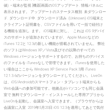
値). • 端末が監視 [機器]画面のOSアップデート. 情報パネルに
表示されます。 アップデートのステータス種別. 未ダウンロー
ド. ダウンロード中. ダウンロード済み. (Unknown) iOS端末と
クライアント証明書を、CSVファイルを用いて一括で紐付け
る機能を追加し. ます。 iOS端末に対し、 これは iOS 9デバイ
スのサポートが追加されていますが、 Apple Musicなどの
iTunes 12.2と 12.3の新しい機能が搭載されていません。 弊社
のソフトはWindows XP／Vista及びその以降のすべての
Windows バージョンをサポートするので、お持ちのデバイス
のファイルを iTunesなしで管理できます。 iTunesを使用した
い場合はここから Windows XP Service Pack 3用 iTunes
12.1.3.6のバージョンをダウンロードしてください。 LiveOn
は、iOS/Androidのスマートフォン・タブレット端末からも
Web会議への参加可能です。他拠点がパソコンでも同じ会議
室で 無料でダウンロード・インストールした専用アプリから
LiveOnを起動し、会議室へ入室できます。（ブラウザからは
会議室に入室 2019年5月20日 iOS 12.3を適用してあとで気付