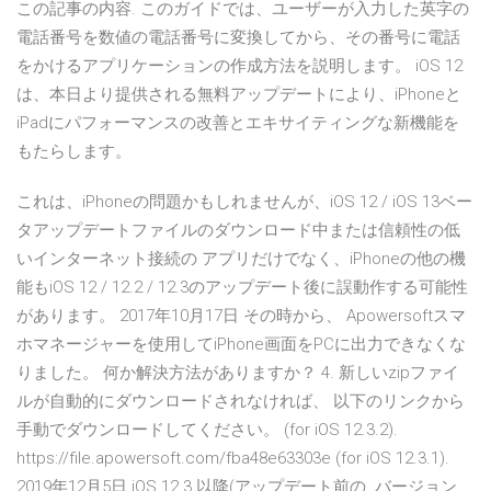
この記事の内容. このガイドでは、ユーザーが入力した英字の
電話番号を数値の電話番号に変換してから、その番号に電話
をかけるアプリケーションの作成方法を説明します。 iOS 12
は、本日より提供される無料アップデートにより、iPhoneと
iPadにパフォーマンスの改善とエキサイティングな新機能を
もたらします。
これは、iPhoneの問題かもしれませんが、iOS 12 / iOS 13ベー
タアップデートファイルのダウンロード中または信頼性の低
いインターネット接続の アプリだけでなく、iPhoneの他の機
能もiOS 12 / 12.2 / 12.3のアップデート後に誤動作する可能性
があります。 2017年10月17日 その時から、 Apowersoftスマ
ホマネージャーを使用してiPhone画面をPCに出力できなくな
りました。 何か解決方法がありますか？ 4. 新しいzipファイ
ルが自動的にダウンロードされなければ、 以下のリンクから
手動でダウンロードしてください。 (for iOS 12.3.2).
https://file.apowersoft.com/fba48e63303e (for iOS 12.3.1).
2019年12月5日 iOS 12.3 以降(アップデート前の. バージョン