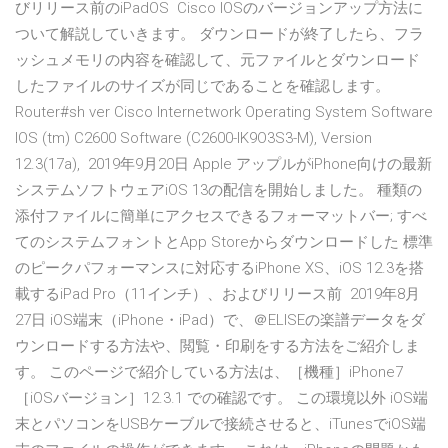
びリリース前のiPadOS Cisco IOSのバージョンアップ方法に
ついて解説していきます。 ダウンロードが終了したら、フラ
ッシュメモリの内容を確認して、元ファイルとダウンロード
したファイルのサイズが同じであることを確認します。
Router#sh ver Cisco Internetwork Operating System Software
IOS (tm) C2600 Software (C2600-IK9O3S3-M), Version
12.3(17a), 2019年9月20日 Apple アップルがiPhone向けの最新
システムソフトウェアiOS 13の配信を開始しました。 種類の
添付ファイルに簡単にアクセスできるフォーマットバー; すべ
てのシステムフォントとApp Storeからダウンロードした 標準
のピークパフォーマンスに対応するiPhone XS、iOS 12.3を搭
載するiPad Pro（11インチ）、およびリリース前 2019年8月
27日 iOS端末（iPhone・iPad）で、＠ELISEの楽譜データをダ
ウンロードする方法や、閲覧・印刷をする方法をご紹介しま
す。 このページで紹介している方法は、［機種］iPhone7
［iOSバージョン］12.3.1 での確認です。 この環境以外 iOS端
末とパソコンをUSBケーブルで接続させると、iTunesでiOS端