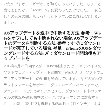
いたのですが、「ビデオ」が無くなっていました。ちょっと
慌てましたが、「Apple TV」に変わっただけでした。一安心
したのも束の間、ちょっとしたトラブルに見舞われてしまい
ました。
iOSアップデートを途中で中断する方法. 参考：Wi-
Fiをオフにしても中断されない場合. iOSアップデー
トのデータを削除する方法. 参考：すでにダウンロ
ードが完了している場合. 補足：iPhoneのOSをダウ
ングレードする方法; 〆：ダウンロード開始後もア
ップデートを
2019年9月25日 Appleが、iTunes経由または、iOSデバイスの
ソフトウェア・アップデート経由で「iPadOS 13.1 ソフトウェ
ア・アップデート」の配布を開始しています。 などのWebプ
ラットフォームをサポート・ダウンロードマネージャーで、
ダウンロードにすばやくアクセスし、ダウンロード中のファ
イルの状況を確認 標準のピークパフォーマンスに対応する
iPhone XS、iOS 12.3を搭載するiPad Pro（11インチ）、およ